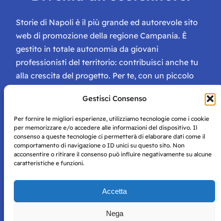
Storie di Napoli è il più grande ed autorevole sito
web di promozione della regione Campania. È
gestito in totale autonomia da giovani
professionisti del territorio: contribuisci anche tu
alla crescita del progetto. Per te, con un piccolo
contributo, ci saranno numerosissimi vantaggi:
Gestisci Consenso
tessera di Storie Campane, libri e magazine gratis
e inviti ad eventi esclusivi!
Per fornire le migliori esperienze, utilizziamo tecnologie come i cookie
per memorizzare e/o accedere alle informazioni del dispositivo. Il
consenso a queste tecnologie ci permetterà di elaborare dati come il
comportamento di navigazione o ID unici su questo sito. Non
acconsentire o ritirare il consenso può influire negativamente su alcune
caratteristiche e funzioni.
Storie di Napoli è una testata registrata presso il tribunale di
Accetta
Napoli con autorizzazione numero 38 del 25/9/2019.
Tutte le immagini e i contenuti su questo sito sono forniti
Nega
per mero scopo didattico e informativo.
Privacy