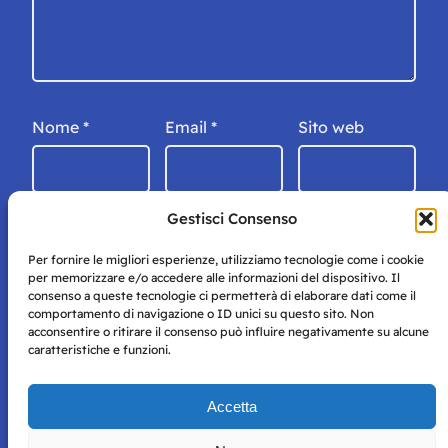
Nome
*
Email
*
Sito web
Gestisci Consenso
Per fornire le migliori esperienze, utilizziamo tecnologie come i cookie
per memorizzare e/o accedere alle informazioni del dispositivo. Il
consenso a queste tecnologie ci permetterà di elaborare dati come il
comportamento di navigazione o ID unici su questo sito. Non
acconsentire o ritirare il consenso può influire negativamente su alcune
caratteristiche e funzioni.
Storie di Napoli è una testata registrata presso il tribunale di
Accetta
Napoli con autorizzazione numero 38 del 25/9/2019.
Tutte le immagini e i contenuti su questo sito sono forniti