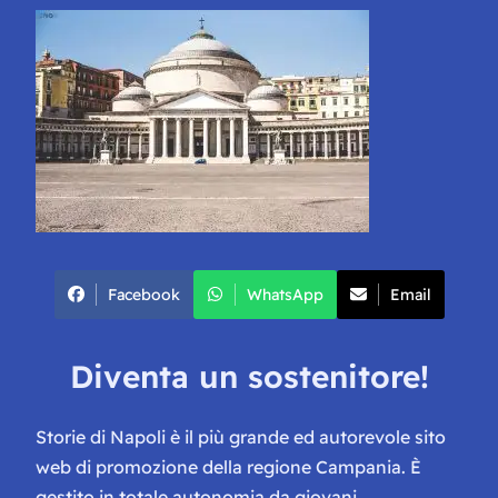
Facebook
WhatsApp
Email
Diventa un sostenitore!
Storie di Napoli è il più grande ed autorevole sito
web di promozione della regione Campania. È
gestito in totale autonomia da giovani