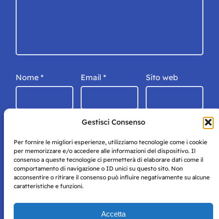
Nome
*
Email
*
Sito web
Gestisci Consenso
Per fornire le migliori esperienze, utilizziamo tecnologie come i cookie
per memorizzare e/o accedere alle informazioni del dispositivo. Il
consenso a queste tecnologie ci permetterà di elaborare dati come il
comportamento di navigazione o ID unici su questo sito. Non
acconsentire o ritirare il consenso può influire negativamente su alcune
caratteristiche e funzioni.
Storie di Napoli è una testata registrata presso il tribunale di
Accetta