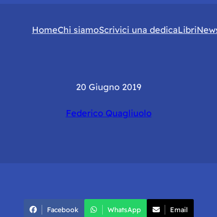
Home
Chi siamo
Scrivici una dedica
Libri
News
20 Giugno 2019
Federico Quagliuolo
Facebook
WhatsApp
Email