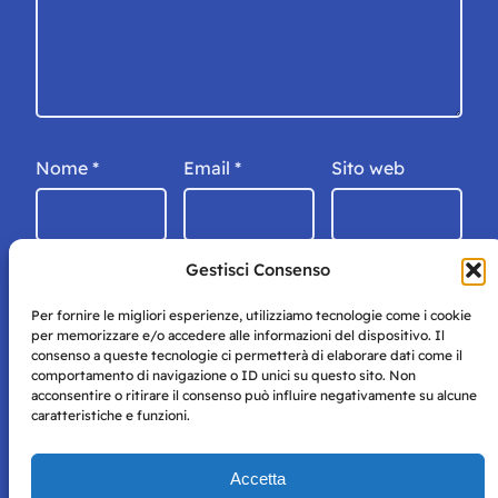
Nome
*
Email
*
Sito web
Gestisci Consenso
Per fornire le migliori esperienze, utilizziamo tecnologie come i cookie
per memorizzare e/o accedere alle informazioni del dispositivo. Il
consenso a queste tecnologie ci permetterà di elaborare dati come il
comportamento di navigazione o ID unici su questo sito. Non
acconsentire o ritirare il consenso può influire negativamente su alcune
caratteristiche e funzioni.
Storie di Napoli è una testata registrata presso il tribunale di
Accetta
Napoli con autorizzazione numero 38 del 25/9/2019.