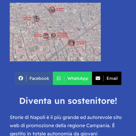
Facebook
WhatsApp
Email
Diventa un sostenitore!
Storie di Napoli è il più grande ed autorevole sito
web di promozione della regione Campania. È
gestito in totale autonomia da giovani