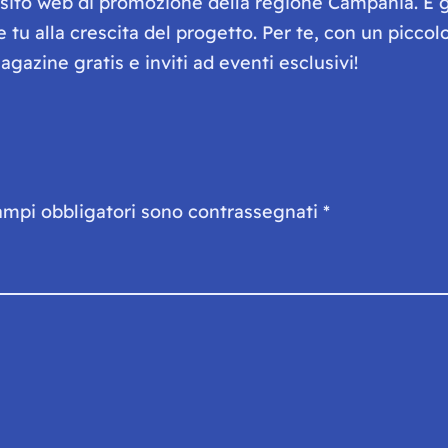
e sito web di promozione della regione Campania. È 
he tu alla crescita del progetto. Per te, con un picc
gazine gratis e inviti ad eventi esclusivi!
ampi obbligatori sono contrassegnati
*