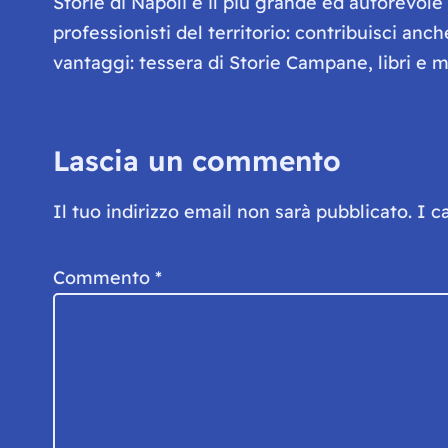
Storie di Napoli è il più grande ed autorevol
professionisti del territorio: contribuisci anc
vantaggi: tessera di Storie Campane, libri e ma
Lascia un commento
Il tuo indirizzo email non sarà pubblicato.
I c
Commento
*