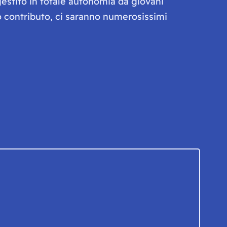
gestito in totale autonomia da giovani
olo contributo, ci saranno numerosissimi