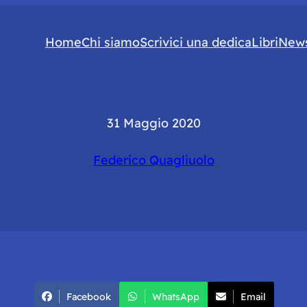
Home
Chi siamo
Scrivici una dedica
Libri
News
31 Maggio 2020
Federico Quagliuolo
Facebook
WhatsApp
Email