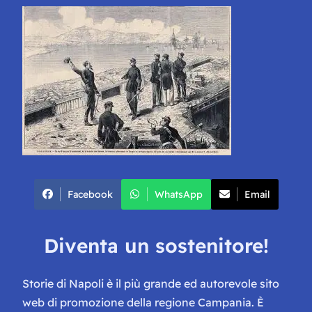
Facebook
WhatsApp
Email
Diventa un sostenitore!
Storie di Napoli è il più grande ed autorevole sito
web di promozione della regione Campania. È