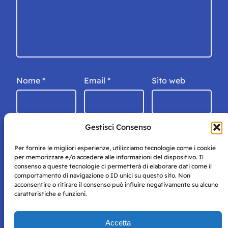
Nome
*
Email
*
Sito web
Gestisci Consenso
Per fornire le migliori esperienze, utilizziamo tecnologie come i cookie
per memorizzare e/o accedere alle informazioni del dispositivo. Il
consenso a queste tecnologie ci permetterà di elaborare dati come il
comportamento di navigazione o ID unici su questo sito. Non
acconsentire o ritirare il consenso può influire negativamente su alcune
caratteristiche e funzioni.
Storie di Napoli è una testata registrata presso il tribunale di
Accetta