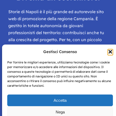
Storie di Napoli è il più grande ed autorevole sito
web di promozione della regione Campania. È
gestito in totale autonomia da giovani
professionisti del territorio: contribuisci anche tu
alla crescita del progetto. Per te, con un piccolo
contributo, ci saranno numerosissimi vantaggi:
Gestisci Consenso
tessera di Storie Campane, libri e magazine gratis
e inviti ad eventi esclusivi!
Per fornire le migliori esperienze, utilizziamo tecnologie come i cookie
per memorizzare e/o accedere alle informazioni del dispositivo. Il
consenso a queste tecnologie ci permetterà di elaborare dati come il
comportamento di navigazione o ID unici su questo sito. Non
acconsentire o ritirare il consenso può influire negativamente su alcune
caratteristiche e funzioni.
Storie di Napoli è una testata registrata presso il tribunale di
Accetta
Napoli con autorizzazione numero 38 del 25/9/2019.
Tutte le immagini e i contenuti su questo sito sono forniti
Nega
per mero scopo didattico e informativo.
Privacy