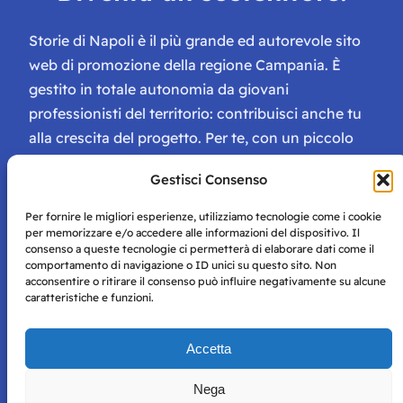
Storie di Napoli è il più grande ed autorevole sito
web di promozione della regione Campania. È
gestito in totale autonomia da giovani
professionisti del territorio: contribuisci anche tu
alla crescita del progetto. Per te, con un piccolo
contributo, ci saranno numerosissimi vantaggi:
Gestisci Consenso
tessera di Storie Campane, libri e magazine gratis
e inviti ad eventi esclusivi!
Per fornire le migliori esperienze, utilizziamo tecnologie come i cookie
per memorizzare e/o accedere alle informazioni del dispositivo. Il
consenso a queste tecnologie ci permetterà di elaborare dati come il
comportamento di navigazione o ID unici su questo sito. Non
acconsentire o ritirare il consenso può influire negativamente su alcune
caratteristiche e funzioni.
Storie di Napoli è una testata registrata presso il tribunale di
Accetta
Napoli con autorizzazione numero 38 del 25/9/2019.
Tutte le immagini e i contenuti su questo sito sono forniti
Nega
per mero scopo didattico e informativo.
Privacy