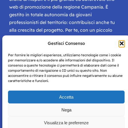
web di promozione della regione Campania. È
gestito in totale autonomia da giovani
professionisti del territorio: contribuisci anche tu
alla crescita del progetto. Per te, con un piccolo
contributo, ci saranno numerosissimi vantaggi:
Gestisci Consenso
tessera di Storie Campane, libri e magazine gratis
e inviti ad eventi esclusivi!
Per fornire le migliori esperienze, utilizziamo tecnologie come i cookie
per memorizzare e/o accedere alle informazioni del dispositivo. Il
consenso a queste tecnologie ci permetterà di elaborare dati come il
comportamento di navigazione o ID unici su questo sito. Non
acconsentire o ritirare il consenso può influire negativamente su alcune
caratteristiche e funzioni.
Storie di Napoli è una testata registrata presso il tribunale di
Accetta
Napoli con autorizzazione numero 38 del 25/9/2019.
Tutte le immagini e i contenuti su questo sito sono forniti
Nega
per mero scopo didattico e informativo.
Privacy
Tutti i diritti riservati, ogni tentativo di copia sarà
Policy
Visualizza le preferenze
perseguito secondo i termini di legge. Si nega l’utilizzo delle
informazioni in questo sito web per addestramento AI e