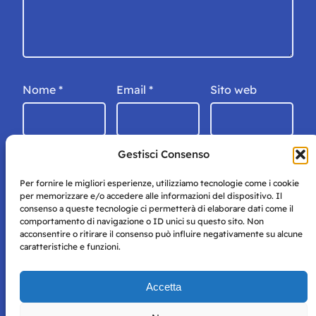
Nome
*
Email
*
Sito web
Gestisci Consenso
Per fornire le migliori esperienze, utilizziamo tecnologie come i cookie
per memorizzare e/o accedere alle informazioni del dispositivo. Il
consenso a queste tecnologie ci permetterà di elaborare dati come il
comportamento di navigazione o ID unici su questo sito. Non
acconsentire o ritirare il consenso può influire negativamente su alcune
caratteristiche e funzioni.
Storie di Napoli è una testata registrata presso il tribunale di
Accetta
Napoli con autorizzazione numero 38 del 25/9/2019.
Tutte le immagini e i contenuti su questo sito sono forniti