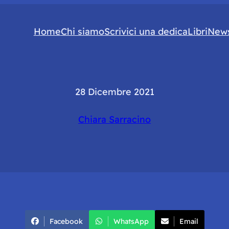
Home
Chi siamo
Scrivici una dedica
Libri
News
28 Dicembre 2021
Chiara Sarracino
Facebook
WhatsApp
Email