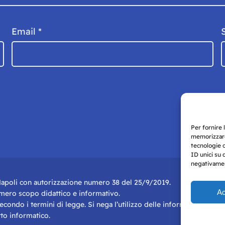
Email
*
Per fornire 
memorizzare
tecnologie 
ID unici su 
negativament
i Napoli con autorizzazione numero 38 del 25/9/2019.
Ac
r mero scopo didattico e informativo.
 secondo i termini di legge. Si nega l’utilizzo delle informazioni in q
to informatico.