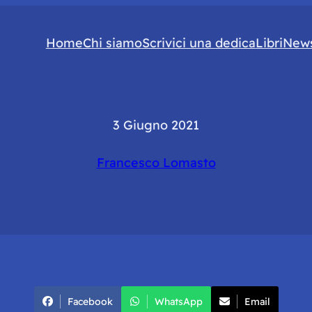
Home
Chi siamo
Scrivici una dedica
Libri
News
3 Giugno 2021
Francesco Lomasto
Facebook
WhatsApp
Email