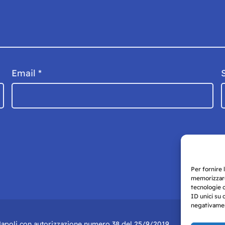
Email
*
Per fornire 
memorizzare
tecnologie 
ID unici su 
negativament
i Napoli con autorizzazione numero 38 del 25/9/2019.