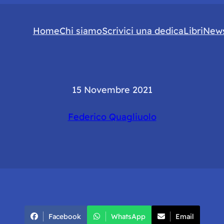
Home
Chi siamo
Scrivici una dedica
Libri
News
15 Novembre 2021
Federico Quagliuolo
Facebook
WhatsApp
Email