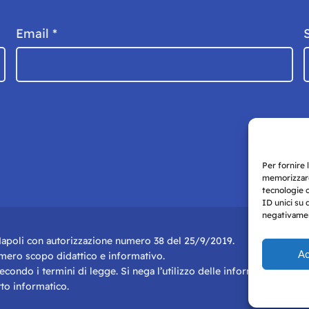
Email
*
Per fornire 
memorizzare
tecnologie 
ID unici su 
negativament
i Napoli con autorizzazione numero 38 del 25/9/2019.
Ac
r mero scopo didattico e informativo.
 secondo i termini di legge. Si nega l’utilizzo delle informazioni in q
to informatico.