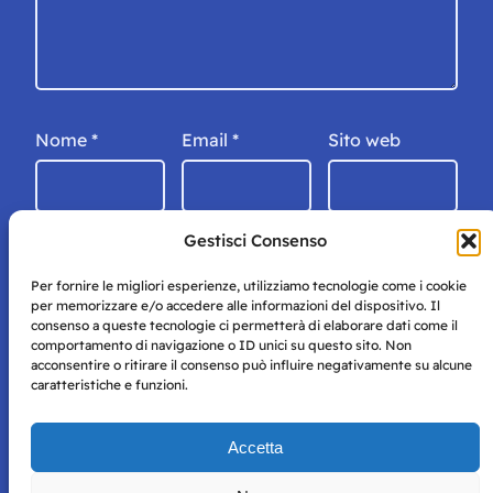
Nome
*
Email
*
Sito web
Gestisci Consenso
Per fornire le migliori esperienze, utilizziamo tecnologie come i cookie
per memorizzare e/o accedere alle informazioni del dispositivo. Il
consenso a queste tecnologie ci permetterà di elaborare dati come il
comportamento di navigazione o ID unici su questo sito. Non
acconsentire o ritirare il consenso può influire negativamente su alcune
caratteristiche e funzioni.
Storie di Napoli è una testata registrata presso il tribunale di
Accetta
Napoli con autorizzazione numero 38 del 25/9/2019.
Tutte le immagini e i contenuti su questo sito sono forniti