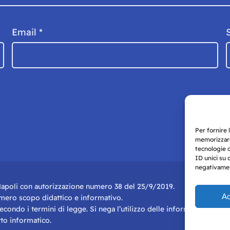
Email
*
Per fornire 
memorizzare
tecnologie 
ID unici su 
negativament
i Napoli con autorizzazione numero 38 del 25/9/2019.
Ac
r mero scopo didattico e informativo.
 secondo i termini di legge. Si nega l’utilizzo delle informazioni in q
to informatico.