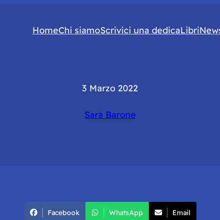
Home
Chi siamo
Scrivici una dedica
Libri
News
3 Marzo 2022
Sara Barone
Facebook
WhatsApp
Email