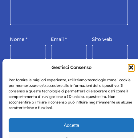
Nome
*
Email
*
Sito web
Gestisci Consenso
Per fornire le migliori esperienze, utilizziamo tecnologie come i cookie
per memorizzare e/o accedere alle informazioni del dispositivo. Il
consenso a queste tecnologie ci permetterà di elaborare dati come il
comportamento di navigazione o ID unici su questo sito. Non
acconsentire o ritirare il consenso può influire negativamente su alcune
caratteristiche e funzioni.
Storie di Napoli è una testata registrata presso il tribunale di
Accetta
Napoli con autorizzazione numero 38 del 25/9/2019.
Tutte le immagini e i contenuti su questo sito sono forniti