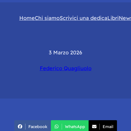
Home
Chi siamo
Scrivici una dedica
Libri
News
3 Marzo 2026
Federico Quagliuolo
Facebook
WhatsApp
Email