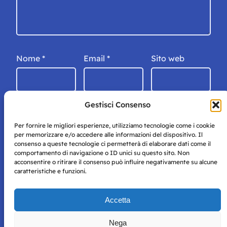
Nome
*
Email
*
Sito web
Gestisci Consenso
Per fornire le migliori esperienze, utilizziamo tecnologie come i cookie
per memorizzare e/o accedere alle informazioni del dispositivo. Il
consenso a queste tecnologie ci permetterà di elaborare dati come il
comportamento di navigazione o ID unici su questo sito. Non
acconsentire o ritirare il consenso può influire negativamente su alcune
caratteristiche e funzioni.
Storie di Napoli è una testata registrata presso il tribunale di
Accetta
Napoli con autorizzazione numero 38 del 25/9/2019.
Tutte le immagini e i contenuti su questo sito sono forniti
Nega
per mero scopo didattico e informativo.
Privacy