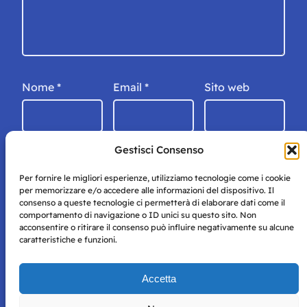
Nome
*
Email
*
Sito web
Gestisci Consenso
Per fornire le migliori esperienze, utilizziamo tecnologie come i cookie
per memorizzare e/o accedere alle informazioni del dispositivo. Il
consenso a queste tecnologie ci permetterà di elaborare dati come il
comportamento di navigazione o ID unici su questo sito. Non
acconsentire o ritirare il consenso può influire negativamente su alcune
caratteristiche e funzioni.
Storie di Napoli è una testata registrata presso il tribunale di
Accetta
Napoli con autorizzazione numero 38 del 25/9/2019.
Tutte le immagini e i contenuti su questo sito sono forniti