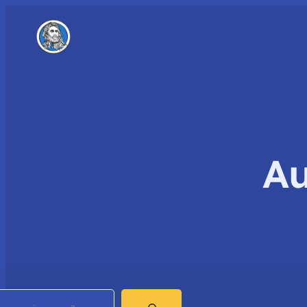
Au
earch