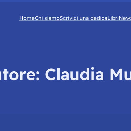
Home
Chi siamo
Scrivici una dedica
Libri
News
tore:
Claudia M