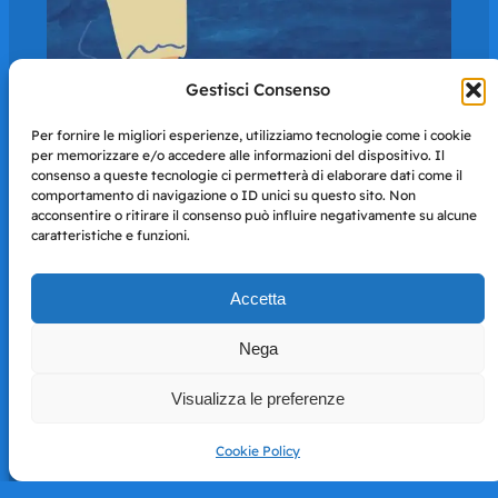
Gestisci Consenso
In quella foto ci sarai tu?
Per fornire le migliori esperienze, utilizziamo tecnologie come i cookie
per memorizzare e/o accedere alle informazioni del dispositivo. Il
consenso a queste tecnologie ci permetterà di elaborare dati come il
comportamento di navigazione o ID unici su questo sito. Non
acconsentire o ritirare il consenso può influire negativamente su alcune
caratteristiche e funzioni.
Storie di Napoli è una testata registrata presso il tribunale di
Accetta
Napoli con autorizzazione numero 38 del 25/9/2019.
Tutte le immagini e i contenuti su questo sito sono forniti
Nega
per mero scopo didattico e informativo.
Privacy
Tutti i diritti riservati, ogni tentativo di copia sarà
Policy
Visualizza le preferenze
perseguito secondo i termini di legge. Si nega l’utilizzo delle
informazioni in questo sito web per addestramento AI e
qualsiasi altro tipo di prodotto informatico.
Cookie Policy