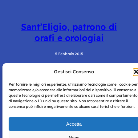
Sant’Eligio, patrono di
orafi e orologiai
5 Febbraio 2015
Gestisci Consenso
Per fornire le migliori esperienze, utilizziamo tecnologie come i cookie per
memorizzare e/o accedere alle informazioni del dispositivo. Il consenso a
queste tecnologie ci permetterà di elaborare dati come il comportamento
di navigazione o ID unici su questo sito. Non acconsentire o ritirare il
consenso può influire negativamente su alcune caratteristiche e funzioni.
Storie di Napoli è una testata registrata presso il tribunale di
Napoli con autorizzazione numero 38 del 25/9/2019.
Tutte le immagini e i contenuti su questo sito sono forniti
Accetta
per mero scopo didattico e informativo.
Privacy
Tutti i diritti riservati, ogni tentativo di copia sarà
Policy
Nega