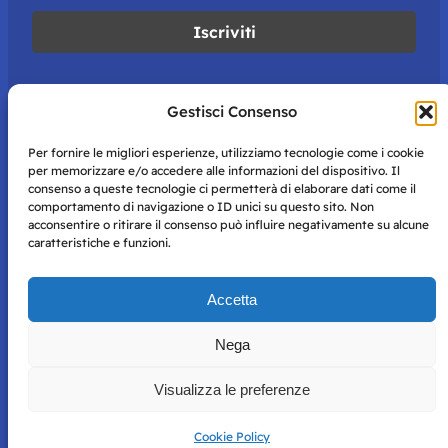
Gestisci Consenso
Per fornire le migliori esperienze, utilizziamo tecnologie come i cookie
per memorizzare e/o accedere alle informazioni del dispositivo. Il
consenso a queste tecnologie ci permetterà di elaborare dati come il
comportamento di navigazione o ID unici su questo sito. Non
acconsentire o ritirare il consenso può influire negativamente su alcune
caratteristiche e funzioni.
Storie di Napoli è una testata registrata presso il tribunale di
Accetta
Napoli con autorizzazione numero 38 del 25/9/2019.
Tutte le immagini e i contenuti su questo sito sono forniti
Nega
per mero scopo didattico e informativo.
Privacy
Tutti i diritti riservati, ogni tentativo di copia sarà
Policy
Visualizza le preferenze
perseguito secondo i termini di legge. Si nega l’utilizzo delle
informazioni in questo sito web per addestramento AI e
qualsiasi altro tipo di prodotto informatico.
Cookie Policy