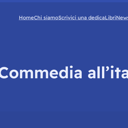
Home
Chi siamo
Scrivici una dedica
Libri
News
Commedia all’ita