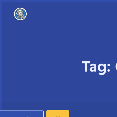
Tag:
earch