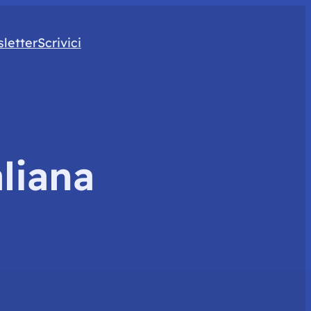
letter
Scrivici
liana