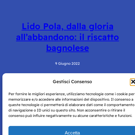
Lido Pola, dalla gloria
all’abbandono: il riscatto
bagnolese
9 Giugno 2022
Gestisci Consenso
Per fornire le migliori esperienze, utilizziamo tecnologie come i cookie per
memorizzare e/o accedere alle informazioni del dispositivo. Il consenso a
queste tecnologie ci permetterà di elaborare dati come il comportamento
di navigazione o ID unici su questo sito. Non acconsentire o ritirare il
consenso può influire negativamente su alcune caratteristiche e funzioni.
Storie di Napoli è una testata registrata presso il tribunale di
Napoli con autorizzazione numero 38 del 25/9/2019.
Tutte le immagini e i contenuti su questo sito sono forniti
Accetta