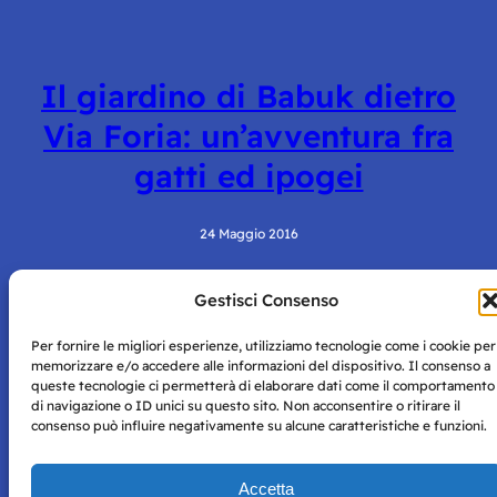
Il giardino di Babuk dietro
Via Foria: un’avventura fra
gatti ed ipogei
24 Maggio 2016
Gestisci Consenso
Per fornire le migliori esperienze, utilizziamo tecnologie come i cookie per
memorizzare e/o accedere alle informazioni del dispositivo. Il consenso a
queste tecnologie ci permetterà di elaborare dati come il comportamento
di navigazione o ID unici su questo sito. Non acconsentire o ritirare il
consenso può influire negativamente su alcune caratteristiche e funzioni.
Storie di Napoli è una testata registrata presso il tribunale di
Napoli con autorizzazione numero 38 del 25/9/2019.
Tutte le immagini e i contenuti su questo sito sono forniti
Accetta