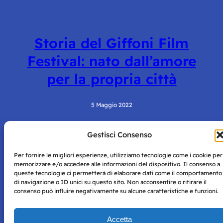
Storia del Giffoni Film
Festival: nato dall’amore
per la propria città
5 Maggio 2022
Gestisci Consenso
Per fornire le migliori esperienze, utilizziamo tecnologie come i cookie per
memorizzare e/o accedere alle informazioni del dispositivo. Il consenso a
queste tecnologie ci permetterà di elaborare dati come il comportamento
di navigazione o ID unici su questo sito. Non acconsentire o ritirare il
consenso può influire negativamente su alcune caratteristiche e funzioni.
Storie di Napoli è una testata registrata presso il tribunale di
Napoli con autorizzazione numero 38 del 25/9/2019.
Tutte le immagini e i contenuti su questo sito sono forniti
Accetta