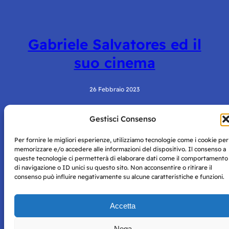
Gabriele Salvatores ed il
suo cinema
26 Febbraio 2023
Gestisci Consenso
Per fornire le migliori esperienze, utilizziamo tecnologie come i cookie per
memorizzare e/o accedere alle informazioni del dispositivo. Il consenso a
queste tecnologie ci permetterà di elaborare dati come il comportamento
di navigazione o ID unici su questo sito. Non acconsentire o ritirare il
consenso può influire negativamente su alcune caratteristiche e funzioni.
Storie di Napoli è una testata registrata presso il tribunale di
Napoli con autorizzazione numero 38 del 25/9/2019.
Tutte le immagini e i contenuti su questo sito sono forniti
Accetta
per mero scopo didattico e informativo.
Privacy
Tutti i diritti riservati, ogni tentativo di copia sarà
Policy
Nega