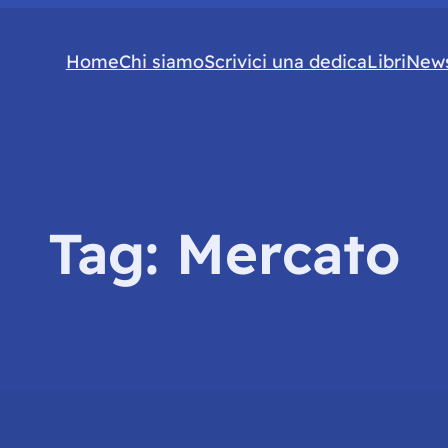
Home
Chi siamo
Scrivici una dedica
Libri
News
Tag:
Mercato