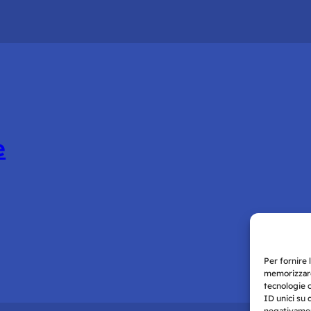
e
Per fornire 
memorizzare
tecnologie 
ID unici su 
negativament