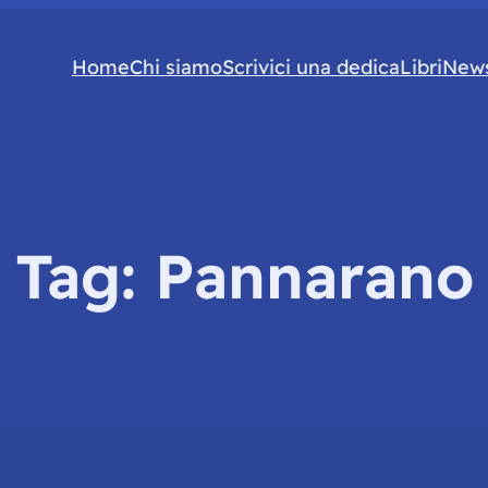
Home
Chi siamo
Scrivici una dedica
Libri
News
Tag:
Pannarano