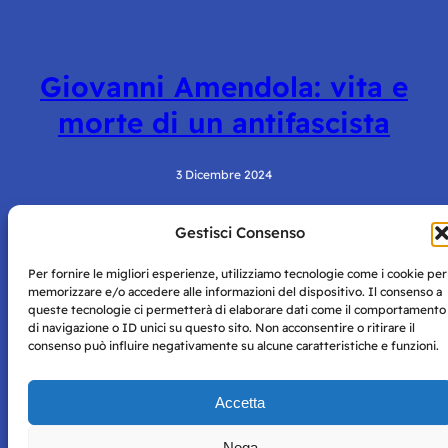
Giovanni Amendola: vita e
morte di un antifascista
3 Dicembre 2024
Gestisci Consenso
Per fornire le migliori esperienze, utilizziamo tecnologie come i cookie per
memorizzare e/o accedere alle informazioni del dispositivo. Il consenso a
queste tecnologie ci permetterà di elaborare dati come il comportamento
di navigazione o ID unici su questo sito. Non acconsentire o ritirare il
consenso può influire negativamente su alcune caratteristiche e funzioni.
Storie di Napoli è una testata registrata presso il tribunale di
Napoli con autorizzazione numero 38 del 25/9/2019.
Tutte le immagini e i contenuti su questo sito sono forniti
Accetta
per mero scopo didattico e informativo.
Privacy
Tutti i diritti riservati, ogni tentativo di copia sarà
Policy
Nega