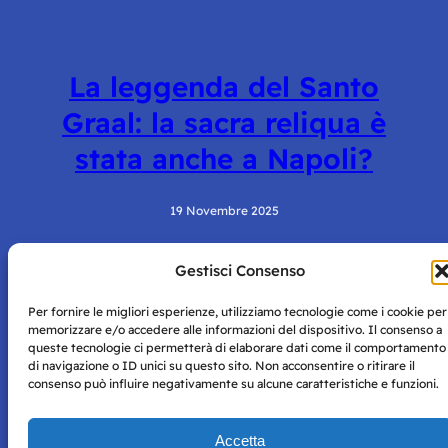
La leggenda del Santo
Graal: la sacra reliqua è
stata anche a Napoli?
19 Novembre 2025
Gestisci Consenso
Per fornire le migliori esperienze, utilizziamo tecnologie come i cookie per
memorizzare e/o accedere alle informazioni del dispositivo. Il consenso a
queste tecnologie ci permetterà di elaborare dati come il comportamento
di navigazione o ID unici su questo sito. Non acconsentire o ritirare il
consenso può influire negativamente su alcune caratteristiche e funzioni.
Storie di Napoli è una testata registrata presso il tribunale di
Napoli con autorizzazione numero 38 del 25/9/2019.
Tutte le immagini e i contenuti su questo sito sono forniti
Accetta