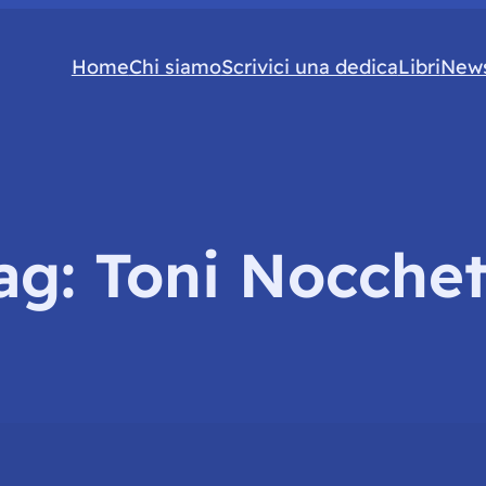
Home
Chi siamo
Scrivici una dedica
Libri
News
ag:
Toni Nocchet