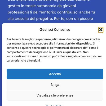
gestito in totale autonomia da giovani
professionisti del territorio: contribuisci anche tu
alla crescita del progetto. Per te, con un piccolo
contributo, ci saranno numerosissimi vantaggi:
Gestisci Consenso
tessera di Storie Campane, libri e magazine gratis
e inviti ad eventi esclusivi!
Per fornire le migliori esperienze, utilizziamo tecnologie come i cookie
per memorizzare e/o accedere alle informazioni del dispositivo. Il
consenso a queste tecnologie ci permetterà di elaborare dati come il
comportamento di navigazione o ID unici su questo sito. Non
acconsentire o ritirare il consenso può influire negativamente su alcune
caratteristiche e funzioni.
Storie di Napoli è una testata registrata presso il tribunale di
Accetta
Napoli con autorizzazione numero 38 del 25/9/2019.
Tutte le immagini e i contenuti su questo sito sono forniti
Nega
per mero scopo didattico e informativo.
Privacy
Tutti i diritti riservati, ogni tentativo di copia sarà
Policy
Visualizza le preferenze
perseguito secondo i termini di legge. Si nega l’utilizzo delle
informazioni in questo sito web per addestramento AI e
qualsiasi altro tipo di prodotto informatico.