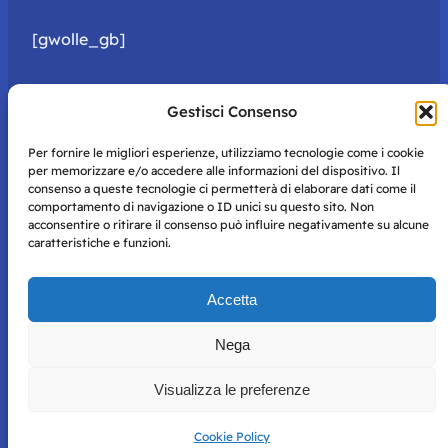
[gwolle_gb]
Gestisci Consenso
Per fornire le migliori esperienze, utilizziamo tecnologie come i cookie
per memorizzare e/o accedere alle informazioni del dispositivo. Il
consenso a queste tecnologie ci permetterà di elaborare dati come il
comportamento di navigazione o ID unici su questo sito. Non
acconsentire o ritirare il consenso può influire negativamente su alcune
caratteristiche e funzioni.
Storie di Napoli è una testata registrata presso il tribunale di
Accetta
Napoli con autorizzazione numero 38 del 25/9/2019.
Tutte le immagini e i contenuti su questo sito sono forniti
Nega
per mero scopo didattico e informativo.
Privacy
Tutti i diritti riservati, ogni tentativo di copia sarà
Policy
Visualizza le preferenze
perseguito secondo i termini di legge. Si nega l’utilizzo delle
informazioni in questo sito web per addestramento AI e
qualsiasi altro tipo di prodotto informatico.
Cookie Policy