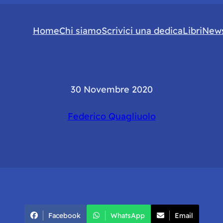
Home
Chi siamo
Scrivici una dedica
Libri
News
30 Novembre 2020
Federico Quagliuolo
Facebook
WhatsApp
Email