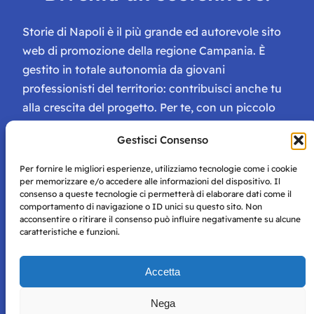
Storie di Napoli è il più grande ed autorevole sito
web di promozione della regione Campania. È
gestito in totale autonomia da giovani
professionisti del territorio: contribuisci anche tu
alla crescita del progetto. Per te, con un piccolo
contributo, ci saranno numerosissimi vantaggi:
Gestisci Consenso
tessera di Storie Campane, libri e magazine gratis
e inviti ad eventi esclusivi!
Per fornire le migliori esperienze, utilizziamo tecnologie come i cookie
per memorizzare e/o accedere alle informazioni del dispositivo. Il
consenso a queste tecnologie ci permetterà di elaborare dati come il
comportamento di navigazione o ID unici su questo sito. Non
acconsentire o ritirare il consenso può influire negativamente su alcune
caratteristiche e funzioni.
Storie di Napoli è una testata registrata presso il tribunale di
Accetta
Napoli con autorizzazione numero 38 del 25/9/2019.
Tutte le immagini e i contenuti su questo sito sono forniti
Nega
per mero scopo didattico e informativo.
Privacy