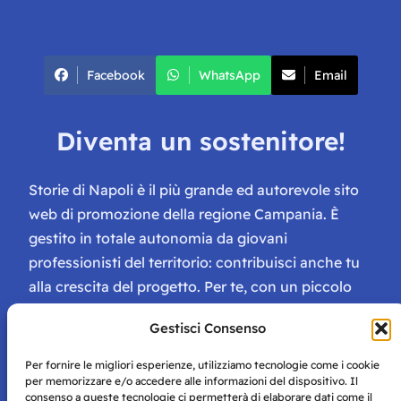
Facebook
WhatsApp
Email
Diventa un sostenitore!
Storie di Napoli è il più grande ed autorevole sito
web di promozione della regione Campania. È
gestito in totale autonomia da giovani
professionisti del territorio: contribuisci anche tu
alla crescita del progetto. Per te, con un piccolo
contributo, ci saranno numerosissimi vantaggi:
Gestisci Consenso
tessera di Storie Campane, libri e magazine gratis
e inviti ad eventi esclusivi!
Per fornire le migliori esperienze, utilizziamo tecnologie come i cookie
per memorizzare e/o accedere alle informazioni del dispositivo. Il
consenso a queste tecnologie ci permetterà di elaborare dati come il