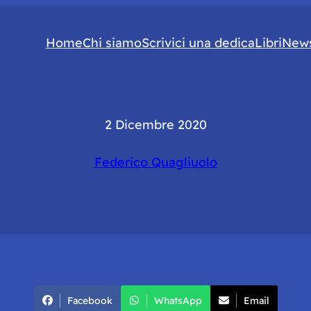
Home
Chi siamo
Scrivici una dedica
Libri
News
2 Dicembre 2020
Federico Quagliuolo
Facebook
WhatsApp
Email