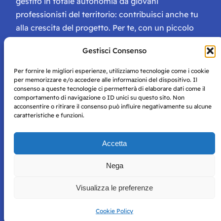
gestito in totale autonomia da giovani
professionisti del territorio: contribuisci anche tu
alla crescita del progetto. Per te, con un piccolo
contributo, ci saranno numerosissimi vantaggi:
Gestisci Consenso
tessera di Storie Campane, libri e magazine gratis
e inviti ad eventi esclusivi!
Per fornire le migliori esperienze, utilizziamo tecnologie come i cookie
per memorizzare e/o accedere alle informazioni del dispositivo. Il
consenso a queste tecnologie ci permetterà di elaborare dati come il
comportamento di navigazione o ID unici su questo sito. Non
acconsentire o ritirare il consenso può influire negativamente su alcune
caratteristiche e funzioni.
Storie di Napoli è una testata registrata presso il tribunale di
Accetta
Napoli con autorizzazione numero 38 del 25/9/2019.
Tutte le immagini e i contenuti su questo sito sono forniti
Nega
per mero scopo didattico e informativo.
Privacy
Tutti i diritti riservati, ogni tentativo di copia sarà
Policy
Visualizza le preferenze
perseguito secondo i termini di legge. Si nega l’utilizzo delle
informazioni in questo sito web per addestramento AI e
qualsiasi altro tipo di prodotto informatico.
Cookie Policy