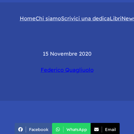
Home
Chi siamo
Scrivici una dedica
Libri
News
15 Novembre 2020
Federico Quagliuolo
Facebook
WhatsApp
Email