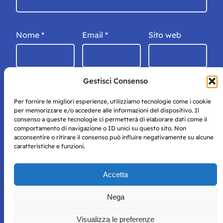
Nome
*
Email
*
Sito web
Gestisci Consenso
Per fornire le migliori esperienze, utilizziamo tecnologie come i cookie
per memorizzare e/o accedere alle informazioni del dispositivo. Il
consenso a queste tecnologie ci permetterà di elaborare dati come il
comportamento di navigazione o ID unici su questo sito. Non
acconsentire o ritirare il consenso può influire negativamente su alcune
caratteristiche e funzioni.
Storie di Napoli è una testata registrata presso il tribunale di
Accetta
Napoli con autorizzazione numero 38 del 25/9/2019.
Tutte le immagini e i contenuti su questo sito sono forniti
Nega
per mero scopo didattico e informativo.
Privacy
Tutti i diritti riservati, ogni tentativo di copia sarà
Policy
Visualizza le preferenze
perseguito secondo i termini di legge. Si nega l’utilizzo delle