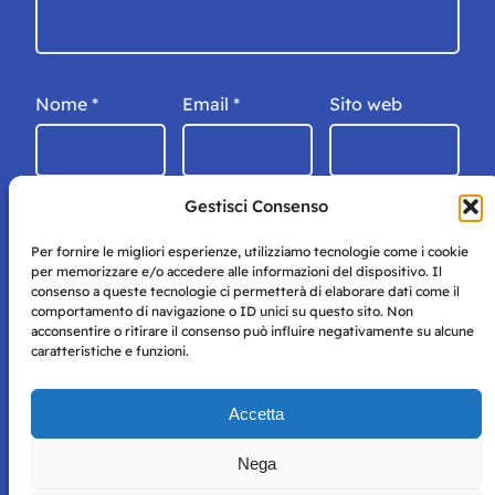
Nome
*
Email
*
Sito web
Gestisci Consenso
Per fornire le migliori esperienze, utilizziamo tecnologie come i cookie
per memorizzare e/o accedere alle informazioni del dispositivo. Il
consenso a queste tecnologie ci permetterà di elaborare dati come il
comportamento di navigazione o ID unici su questo sito. Non
acconsentire o ritirare il consenso può influire negativamente su alcune
caratteristiche e funzioni.
Storie di Napoli è una testata registrata presso il tribunale di
Accetta
Napoli con autorizzazione numero 38 del 25/9/2019.
Tutte le immagini e i contenuti su questo sito sono forniti
Nega
per mero scopo didattico e informativo.
Privacy
Tutti i diritti riservati, ogni tentativo di copia sarà
Policy