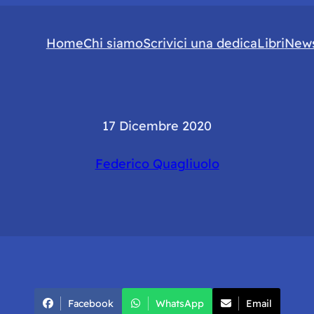
Home
Chi siamo
Scrivici una dedica
Libri
News
17 Dicembre 2020
Federico Quagliuolo
Facebook
WhatsApp
Email