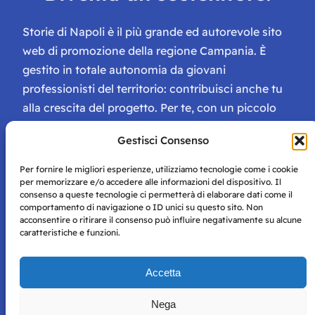
Storie di Napoli è il più grande ed autorevole sito
web di promozione della regione Campania. È
gestito in totale autonomia da giovani
professionisti del territorio: contribuisci anche tu
alla crescita del progetto. Per te, con un piccolo
contributo, ci saranno numerosissimi vantaggi:
Gestisci Consenso
tessera di Storie Campane, libri e magazine gratis
e inviti ad eventi esclusivi!
Per fornire le migliori esperienze, utilizziamo tecnologie come i cookie
per memorizzare e/o accedere alle informazioni del dispositivo. Il
consenso a queste tecnologie ci permetterà di elaborare dati come il
comportamento di navigazione o ID unici su questo sito. Non
acconsentire o ritirare il consenso può influire negativamente su alcune
caratteristiche e funzioni.
Storie di Napoli è una testata registrata presso il tribunale di
Accetta
Napoli con autorizzazione numero 38 del 25/9/2019.
Tutte le immagini e i contenuti su questo sito sono forniti
Nega
per mero scopo didattico e informativo.
Privacy