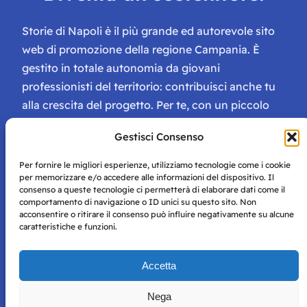
Storie di Napoli è il più grande ed autorevole sito
web di promozione della regione Campania. È
gestito in totale autonomia da giovani
professionisti del territorio: contribuisci anche tu
alla crescita del progetto. Per te, con un piccolo
contributo, ci saranno numerosissimi vantaggi:
Gestisci Consenso
tessera di Storie Campane, libri e magazine gratis
e inviti ad eventi esclusivi!
Per fornire le migliori esperienze, utilizziamo tecnologie come i cookie
per memorizzare e/o accedere alle informazioni del dispositivo. Il
consenso a queste tecnologie ci permetterà di elaborare dati come il
comportamento di navigazione o ID unici su questo sito. Non
acconsentire o ritirare il consenso può influire negativamente su alcune
caratteristiche e funzioni.
Storie di Napoli è una testata registrata presso il tribunale di
Accetta
Napoli con autorizzazione numero 38 del 25/9/2019.
Tutte le immagini e i contenuti su questo sito sono forniti
Nega
per mero scopo didattico e informativo.
Privacy