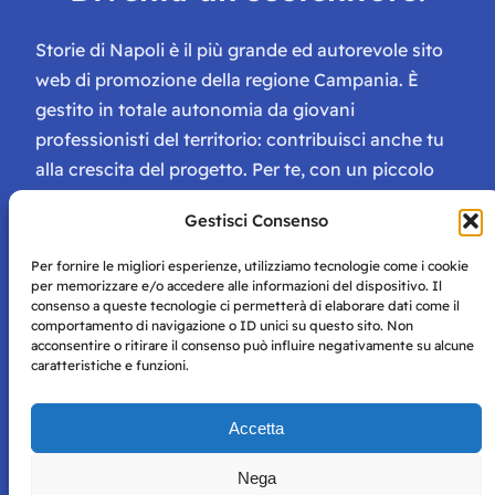
Storie di Napoli è il più grande ed autorevole sito
web di promozione della regione Campania. È
gestito in totale autonomia da giovani
professionisti del territorio: contribuisci anche tu
alla crescita del progetto. Per te, con un piccolo
contributo, ci saranno numerosissimi vantaggi:
Gestisci Consenso
tessera di Storie Campane, libri e magazine gratis
e inviti ad eventi esclusivi!
Per fornire le migliori esperienze, utilizziamo tecnologie come i cookie
per memorizzare e/o accedere alle informazioni del dispositivo. Il
consenso a queste tecnologie ci permetterà di elaborare dati come il
comportamento di navigazione o ID unici su questo sito. Non
acconsentire o ritirare il consenso può influire negativamente su alcune
caratteristiche e funzioni.
Storie di Napoli è una testata registrata presso il tribunale di
Accetta
Napoli con autorizzazione numero 38 del 25/9/2019.
Tutte le immagini e i contenuti su questo sito sono forniti
Nega
per mero scopo didattico e informativo.
Privacy